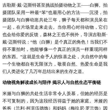
吉勒斯·戴·迈斯特甚至挑战拍摄动物之王——白狮。拍
摄团队采用一种最“笨”也最用心的方法——沉浸，拍
摄团队与白狮幼崽共处三年，狮子每天都和演员呆在
一起，在片场里走来走去。当你用心对待动物，它们
也会给你爱的反馈，森林之王也不例外，导演吉勒斯·
戴·迈斯特说：“他（白狮）是个真正的角色！当我们不
得不重拍时，他能够像一个真正的演员一样重现同样
的东西。”这就是生命予人的惊喜之处，大自然中的每
一个生物都自有无限张力，敬畏自然、热爱生命是我
们人类进化了几万年总结出来的生存之道。
动物视角解读成长与陪伴 揭示人与自然生态平衡链
米娅与白狮的共处生活非常令人羡慕，但她的经历是
不可复制的，因为这段经历得益于她的家庭。米娅的
爸爸（兰利·柯克伍德饰）和妈妈（梅拉尼·罗兰饰）因