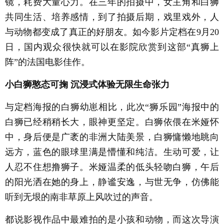
镜，耗费大量心力。在三年的拍摄中，女主角和白狮
共同生活、培养感情，到了拍摄后期，戏里戏外，人
与动物都变成了真正的好朋友。如今影片定档在9月20
日，国内观众很快就可以在影院欣赏到这部“真狮上
阵”的法国电影佳作。
小白狮憨态可掬 沉浸式体验无限生命张力
与定档海报的白狮幼崽相比，此次“狮乐园”海报中的
白狮已经稍稍长大，眼神更坚定。白狮依偎在米娅怀
中，身后便是广袤的非洲大陆美景，白狮慵懒地眺向
远方，蓝色的眼球里满是懵懂和纯洁。生动可爱，让
人忍不住想撸狮子。米娅温柔的低头轻吻白狮，午后
的阳光洒在她的身上，静谧安逸，与世无争，仿佛能
听到无垠的南非草原上风吹过的声音。
都说影视作品中最难拍的是小孩和动物，而这次导演