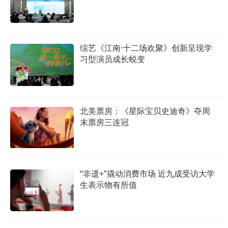
综艺《江南·十二场欢聚》创新呈现学
习型演员成长蜕变
北美票房：《星际宝贝史迪奇》夺周
末票房三连冠
“非遗+”撬动消费市场 近九成受访大学
生表示物有所值