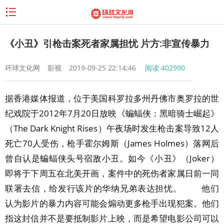
《小丑》引枪击案死者家属担忧 片方:非宣传暴力
环球文化网
影视
2019-09-25 22:14:46
阅读
402990
据香港媒体报道，位于美国科罗拉多州丹佛市奥罗拉的世
纪戏院于2012年7月20日放映《蝙蝠侠：黑暗骑士崛起》
（The Dark Knight Rises）午夜场时发生枪击案导致12人
死亡70人受伤，枪手霍尔姆斯（James Holmes）落网后
曾自认是蝙蝠侠头号宿敌小丑。如今《小丑》（Joker）
即将于下周五在北美开画，案件中的死伤者家属日前一同
联署去信，给发行该片的华纳兄弟表达担忧。 他们
认为影片的暴力内容可能会煽动更多枪手出现犯案。他们
指这封信并不是要抵制影片上映，而是希望电影公司可以