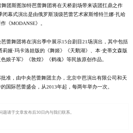
芭蕾舞团斯图加特芭蕾舞团将在天桥剧场带来该团扛鼎之作
季闭幕式演出是由俄罗斯顶级芭蕾艺术家斯维特兰娜·扎哈
《MODANSE》。
央芭蕾舞团将在演出季中展示15台剧目21场演出，其中包括
塔莉娅·玛卡洛娃版的《舞姬》《天鹅湖》、本·史蒂文森版
红色娘子军》《敦煌》《鹤魂》等民族原创作品。
部批准，由中央芭蕾舞团主办，北京中芭演出有限公司和天
的国际芭蕾盛会，从2013年起，每两年举办一次。
问题请于文章发布后30日内与我们联系。