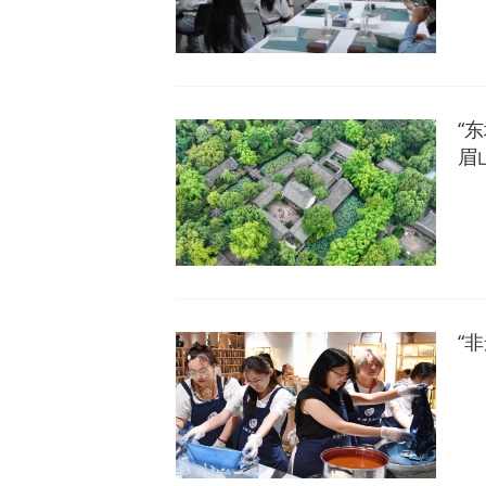
“
眉
“