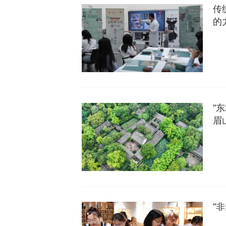
传
的
“
眉
“