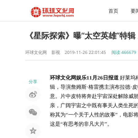
首页
要
《星际探索》曝“太空英雄”特辑
环球文化网
影视
2019-11-26 22:01:45
阅读
466679
环球文化网娱乐11月26日报道
好莱坞
分享
辑，导演詹姆斯·格雷携主演布拉德·
意。片中皮特将奔赴宇宙深处解除威胁
亲，广阔宇宙之中既有事关人类生死
称其为“一个关于人性的故事”，电影
这是“有思考的非凡大片”。