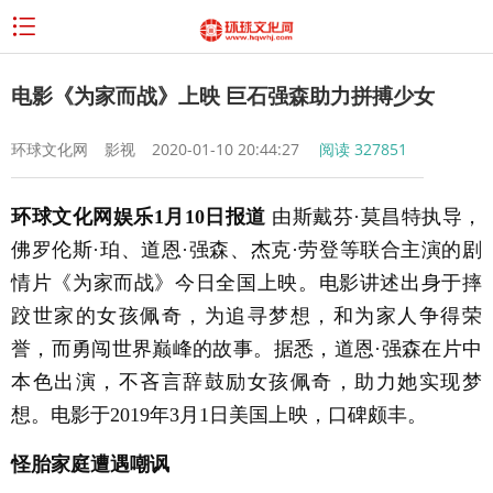
电影《为家而战》上映 巨石强森助力拼搏少女
环球文化网
影视
2020-01-10 20:44:27
阅读
327851
环球文化网娱乐1月10日报道
由斯戴芬·莫昌特执导，
佛罗伦斯·珀、道恩·强森、杰克·劳登等联合主演的剧
情片《为家而战》今日全国上映。电影讲述出身于摔
跤世家的女孩佩奇，为追寻梦想，和为家人争得荣
誉，而勇闯世界巅峰的故事。据悉，道恩·强森在片中
本色出演，不吝言辞鼓励女孩佩奇，助力她实现梦
想。电影于2019年3月1日美国上映，口碑颇丰。
怪胎家庭遭遇嘲讽