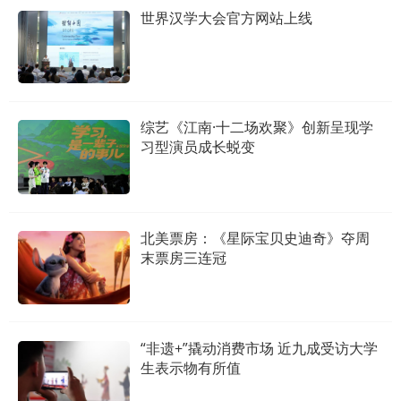
世界汉学大会官方网站上线
综艺《江南·十二场欢聚》创新呈现学
习型演员成长蜕变
北美票房：《星际宝贝史迪奇》夺周
末票房三连冠
“非遗+”撬动消费市场 近九成受访大学
生表示物有所值