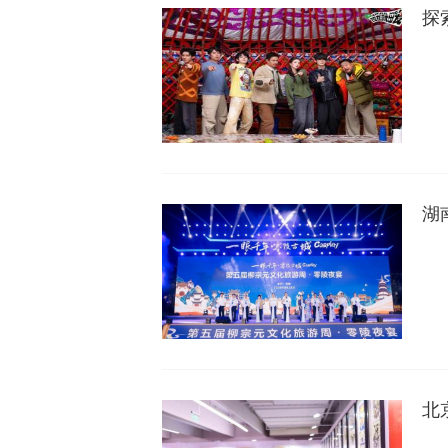
探
湖
北