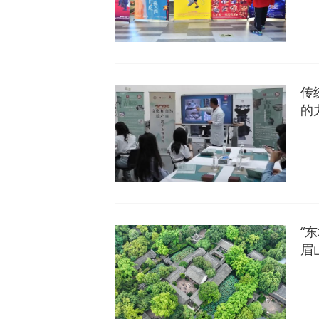
传
的
“
眉