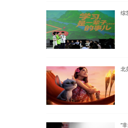
综
北
“