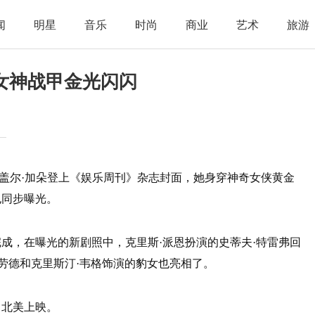
闻
明星
音乐
时尚
商业
艺术
旅游
 女神战甲金光闪闪
盖尔·加朵登上《娱乐周刊》杂志封面，她身穿神奇女侠黄金
也同步曝光。
完成，在曝光的新剧照中，克里斯·派恩扮演的史蒂夫·特雷弗回
·劳德和克里斯汀·韦格饰演的豹女也亮相了。
5日北美上映。