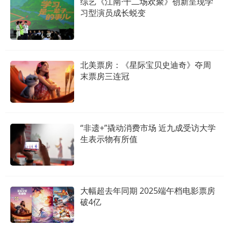
综艺《江南·十二场欢聚》创新呈现学
习型演员成长蜕变
北美票房：《星际宝贝史迪奇》夺周
末票房三连冠
“非遗+”撬动消费市场 近九成受访大学
生表示物有所值
大幅超去年同期 2025端午档电影票房
破4亿