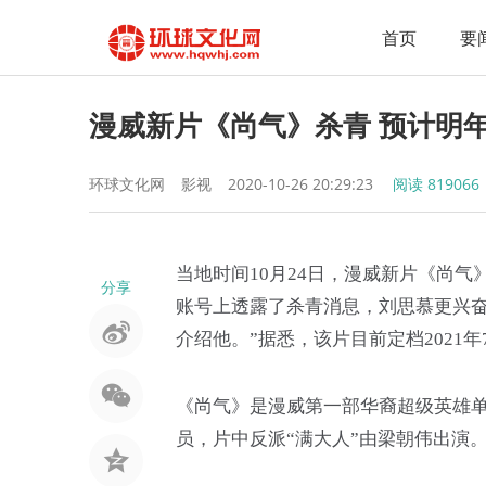
首页
要
漫威新片《尚气》杀青 预计明年
环球文化网
影视
2020-10-26 20:29:23
阅读
819066
当地时间10月24日，漫威新片《尚
分享
账号上透露了杀青消息，刘思慕更兴奋
介绍他。”据悉，该片目前定档2021年
《尚气》是漫威第一部华裔超级英雄
员，片中反派“满大人”由梁朝伟出演