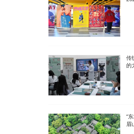
传
的
“
眉