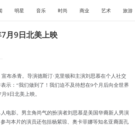
闻
明星
音乐
时尚
商业
艺术
旅游
7月9日北美上映
气》宣布杀青。导演德斯汀·克里顿和主演刘思慕在个人社交
表示：“我们做到了！我们迫不及待想在9个月后向全世界
7月9日北美上映。
单人电影。男主角尚气的扮演者刘思慕是美国华裔新人男演
。参与本片的演员还包括杨紫琼、奥卡菲娜等知名亚裔面孔